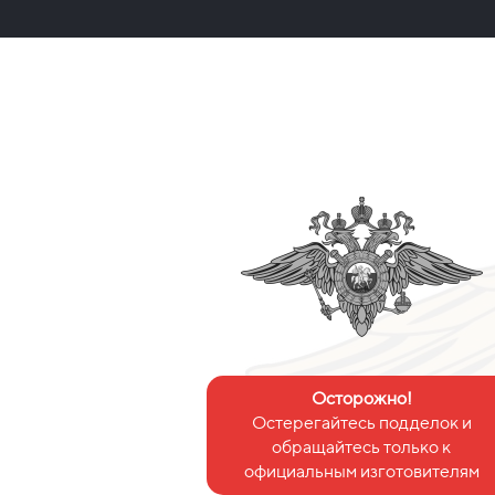
Осторожно!
Остерегайтесь подделок и
обращайтесь только к
официальным изготовителям