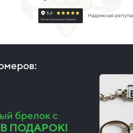
Надёжная репута
номеров:
ый брелок с
В ПОДАРОК!