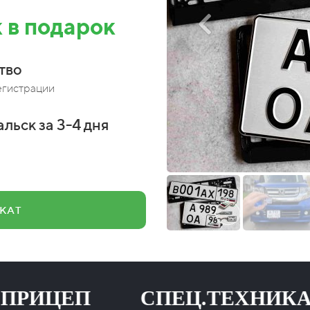
 в подарок
тво
егистрации
льск за 3-4 дня
КАТ
ЦЕП СПЕЦ.ТЕХНИКА
Н