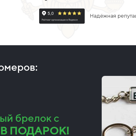
Надёжная репута
номеров:
ый брелок с
В ПОДАРОК!