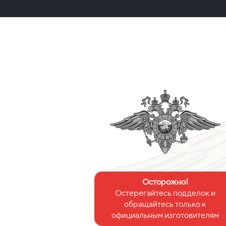
Осторожно!
Остерегайтесь подделок и
обращайтесь только к
официальным изготовителям