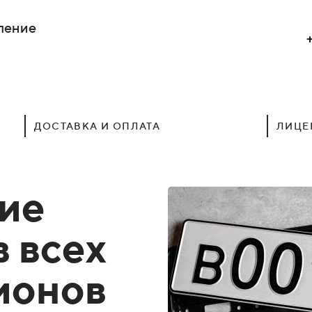
ление
ДОСТАВКА И ОПЛАТА
ЛИЦЕ
ие
в всех
гионов