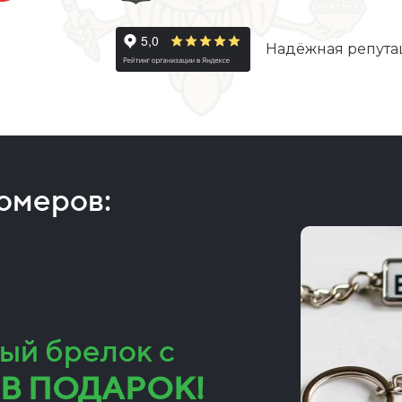
Надёжная репута
номеров:
ый брелок с
В ПОДАРОК!