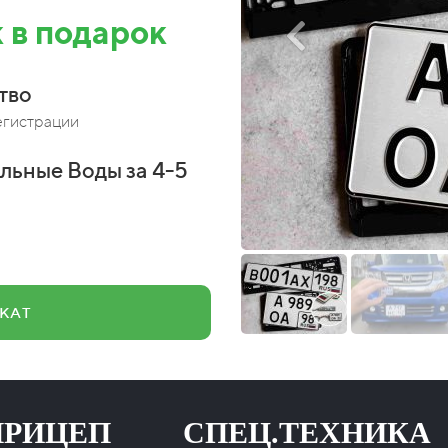
 в подарок
тво
егистрации
льные Воды за 4-5
КАТ
ЕП СПЕЦ.ТЕХНИКА
НА