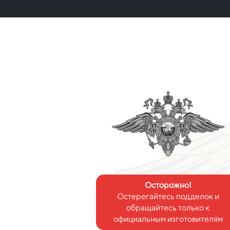
Осторожно!
Остерегайтесь подделок и
обращайтесь только к
официальным изготовителям