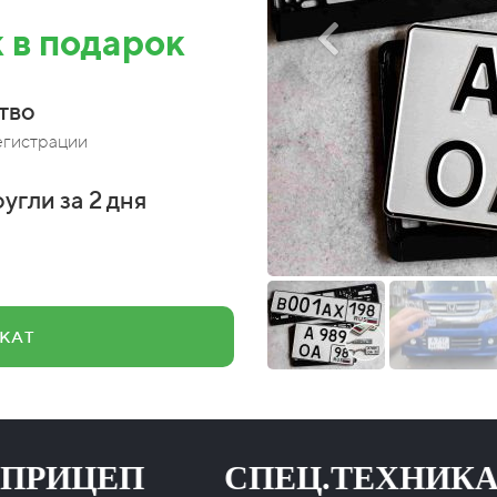
 в подарок
тво
егистрации
угли за 2 дня
КАТ
ЦЕП СПЕЦ.ТЕХНИКА
Н