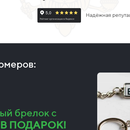
Надёжная репута
номеров:
ый брелок с
В ПОДАРОК!