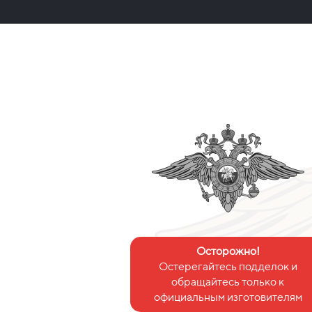
Осторожно!
Остерегайтесь подделок и
обращайтесь только к
официальным изготовителям