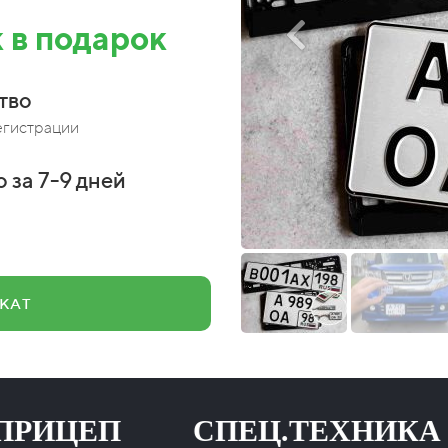
 в подарок
тво
егистрации
 за 7-9 дней
КАТ
ЕП СПЕЦ.ТЕХНИКА
НА