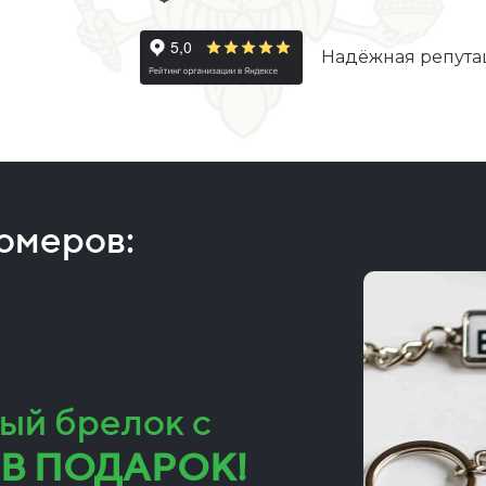
Надёжная репута
номеров:
ый брелок с
В ПОДАРОК!